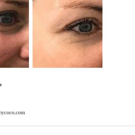
s
bycoco.com