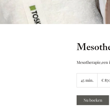
Mesother
Mesotherapie,een i
870
euro
45 min.
4
€ 87
5
m
i
Nu boeken
n
.