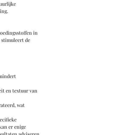
uurlijke
ing.
voedingsstoffen in
 stimuleert de
rmindert
eit en textuur van
rateerd, wat
ecifieke
kan er enige
sultaten adviseren