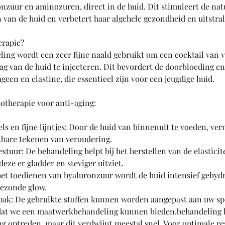
nzuur en aminozuren, direct in de huid. Dit stimuleert de nat
 van de huid en verbetert haar algehele gezondheid en uitstral
rapie?
ling wordt een zeer fijne naald gebruikt om een cocktail van 
g van de huid te injecteren. Dit bevordert de doorbloeding en
geen en elastine, die essentieel zijn voor een jeugdige huid.
otherapie voor anti-aging:
ls en fijne lijntjes: Door de huid van binnenuit te voeden, ve
tbare tekenen van veroudering.
xtuur: De behandeling helpt bij het herstellen van de elasticit
eze er gladder en steviger uitziet.
het toedienen van hyaluronzuur wordt de huid intensief gehyd
gezonde glow.
pak: De gebruikte stoffen kunnen worden aangepast aan uw sp
dat we een maatwerkbehandeling kunnen bieden.behandeling 
ng optreden, maar dit verdwijnt meestal snel. Voor optimale re