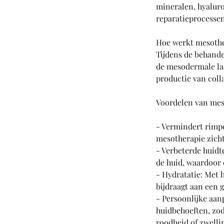
mineralen, hyaluro
reparatieprocessen
Hoe werkt mesothe
Tijdens de behande
de mesodermale laa
productie van colla
Voordelen van mes
- Vermindert rimpe
mesotherapie zich
- Verbeterde huidte
de huid, waardoor d
- Hydratatie: Met 
bijdraagt aan een 
- Persoonlijke aan
huidbehoeften, zo
roodheid of zwelli