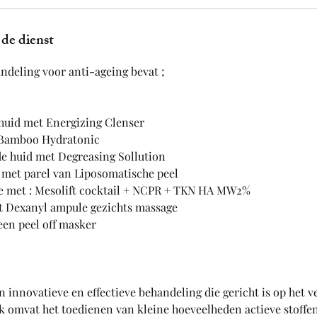
 de dienst
deling voor anti-ageing bevat ;
 huid met Energizing Clenser
 Bamboo Hydratonic
e huid met Degreasing Sollution
 met parel van Liposomatische peel
e met : Mesolift cocktail + NCPR + TKN HA MW2%
t Dexanyl ampule gezichts massage
en peel off masker
n innovatieve en effectieve behandeling die gericht is op het v
k omvat het toedienen van kleine hoeveelheden actieve stoffen